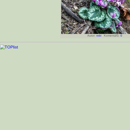
Autor:
robi
Komentářů:
0