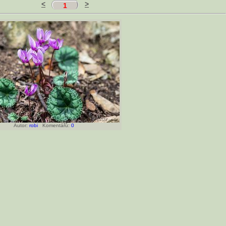
<
>
1
Autor:
robi
Komentářů:
0