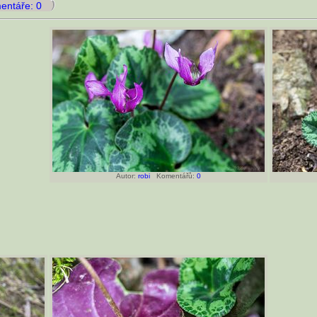
ntáře: 0
Autor:
robi
Komentářů:
0