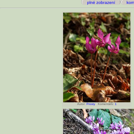
plné zobrazení
kome
Autor:
Prosty
Komentářů:
1