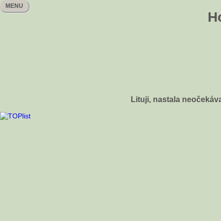
MENU
H
Lituji, nastala neočeká