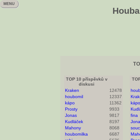
MENU
Houbař
TO
TOP 10 příspěvků v
TOP
diskusi
Kraken
12478
houb
houbomil
12337
Krak
kápo
11362
káp
Prosty
9933
Kudl
Jonas
9817
fina
Kudláček
8197
Jon
Mahony
8068
sou
houbomilka
6687
Mah