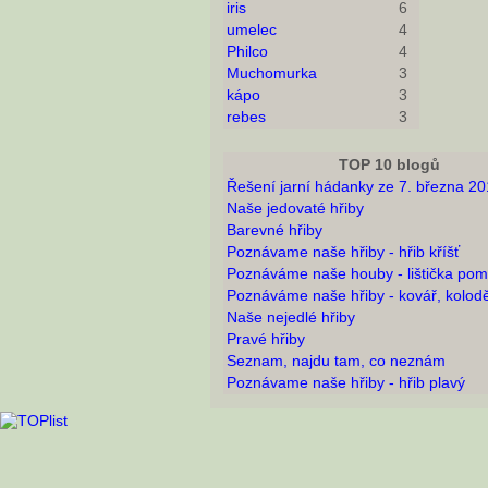
iris
6
umelec
4
Philco
4
Muchomurka
3
kápo
3
rebes
3
TOP 10 blogů
Řešení jarní hádanky ze 7. března 2
Naše jedovaté hřiby
Barevné hřiby
Poznávame naše hřiby - hřib kříšť
Poznáváme naše houby - lištička po
Poznáváme naše hřiby - kovář, kolodě
Naše nejedlé hřiby
Pravé hřiby
Seznam, najdu tam, co neznám
Poznávame naše hřiby - hřib plavý