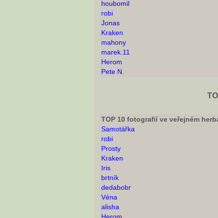
houbomil
robi
Jonas
Kraken
mahony
marek.11
Herom
Pete N.
TO
TOP 10 fotografií ve veřejném herb
Samotářka
robi
Prosty
Kraken
Iris
brtník
dedabobr
Véna
alisha
Herom