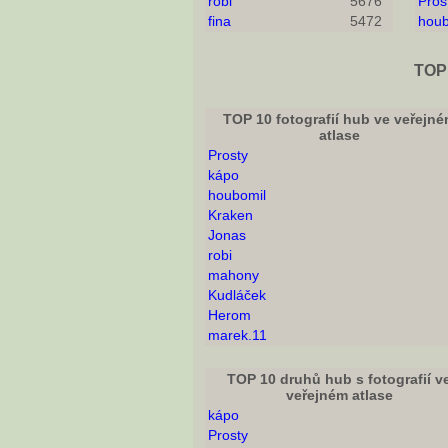
robi
5676
Pros
fina
5472
houb
TOP 
TOP 10 fotografií hub ve veřejn
atlase
Prosty
kápo
houbomil
Kraken
Jonas
robi
mahony
Kudláček
Herom
marek.11
TOP 10 druhů hub s fotografií v
veřejném atlase
kápo
Prosty