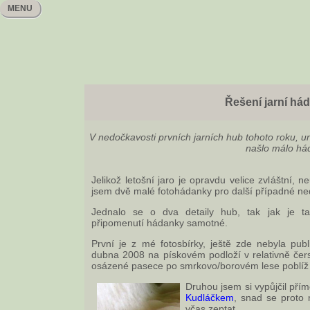
MENU
Řešení jarní há
V nedočkavosti prvních jarních hub tohoto roku,
našlo málo hád
Jelikož letošní jaro je opravdu velice zvláštní, 
jsem dvě malé fotohádanky pro další případné n
Jednalo se o dva detaily hub, tak jak je ta
připomenutí hádanky samotné.
První je z mé fotosbírky, ještě zde nebyla pub
dubna 2008 na pískovém podloží v relativně čers
osázené pasece po smrkovo/borovém lese poblíž
Druhou jsem si vypůjčil pří
Kudláčkem
, snad se proto
včas zeptat.