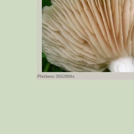
Přečteno 3552806x