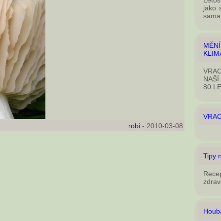
Letoš
jako 
sama 
MĚN
KLIM
VRAC
NAŠÍ
80.L
VRAC
robi
- 2010-03-08
Tipy 
Rece
zdrav
Houba