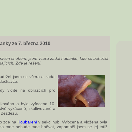
danky ze 7. března 2010
 unaven sněhem, jsem včera zadal hádanku, kde se bohužel
ajících. Zde je řešení.
neudržel jsem se včera a zadal
edočkavce.
dy vidíte na obrázcích pro
likována a byla vyfocena 10.
tvě vykácené, zkultivované a
 Bezdězu.
mo zde na
Houbaření
v sekci hub. Vyfocena a vložena byla
 na mne nebude moc hněvat, zapomněl jsem se jej totiž