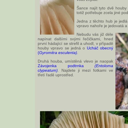
Šance najít tyto dvě houby 
totiž potřebuje zcela jiné po
Jedna z těchto hub je jedl
vpravo nahoře je jedovatá a 
Nebudu vás již déle
napínat dalšími svými řečičkami, hned
první hádající se strefil a uhodl, v případě
houby vpravo se jedná o
Ucháč obecný
(
Gyromitra esculenta).
Druhá houba, umístěná vlevo je naopak
Závojenka podtrnka
(Entoloma
clypeatum)
.
Najdete ji mezi fotkami ve
třetí řadě uprostřed.