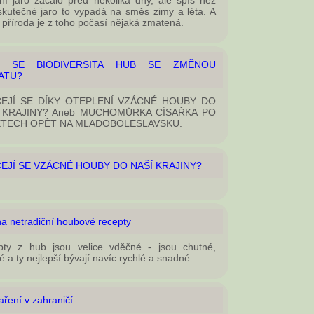
ní jaro začalo před několika dny, ale spíš než
skutečné jaro to vypadá na směs zimy a léta. A
příroda je z toho počasí nějaká zmatená.
Í SE BIODIVERSITA HUB SE ZMĚNOU
ATU?
EJÍ SE DÍKY OTEPLENÍ VZÁCNÉ HOUBY DO
 KRAJINY? Aneb MUCHOMŮRKA CÍSAŘKA PO
ETECH OPĚT NA MLADOBOLESLAVSKU.
EJÍ SE VZÁCNÉ HOUBY DO NAŠÍ KRAJINY?
na netradiční houbové recepty
pty z hub jsou velice vděčné - jsou chutné,
é a ty nejlepší bývají navíc rychlé a snadné.
ření v zahraničí