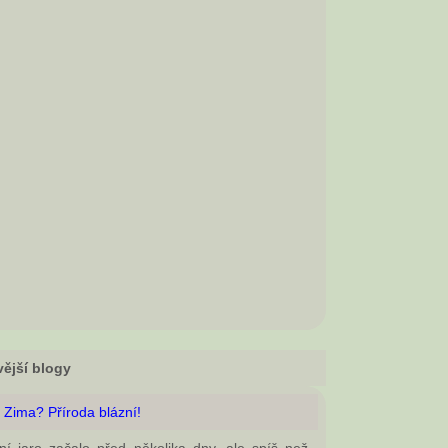
ější blogy
 Zima? Příroda blázní!