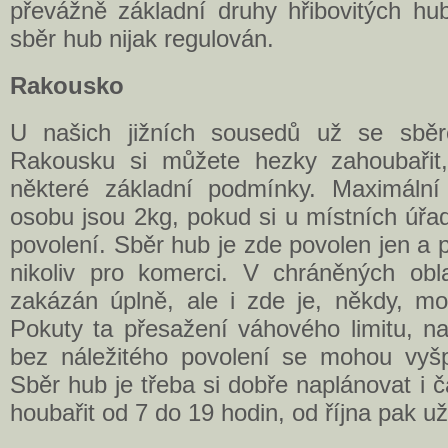
převážně základní druhy hřibovitých hub
sběr hub nijak regulován.
Rakousko
U našich jižních sousedů už se sbě
Rakousku si můžete hezky zahoubařit,
některé základní podmínky. Maximáln
osobu jsou 2kg, pokud si u místních úřa
povolení. Sběr hub je zde povolen jen a 
nikoliv pro komerci. V chráněných ob
zakázán úplně, ale i zde je, někdy, mož
Pokuty ta přesažení váhového limitu, n
bez náležitého povolení se mohou vyšpl
Sběr hub je třeba si dobře naplánovat i 
houbařit od 7 do 19 hodin, od října pak už