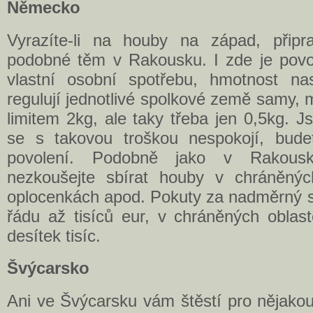
Německo
Vyrazíte-li na houby na západ, přip
podobné těm v Rakousku. I zde je povo
vlastní osobní spotřebu, hmotnost na
regulují jednotlivé spolkové země samy, 
limitem 2kg, ale taky třeba jen 0,5kg. Jst
se s takovou troškou nespokojí, budet
povolení. Podobně jako v Rakou
nezkoušejte sbírat houby v chráněnýc
oplocenkách apod. Pokuty za nadměrný sb
řádu až tisíců eur, v chráněných oblas
desítek tisíc.
Švýcarsko
Ani ve Švýcarsku vám štěstí pro nějako