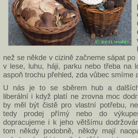
než se někde v cizině začneme sápat po
v lese, luhu, háji, parku nebo třeba na
aspoň trochu přehled, zda vůbec smíme 
U nás je to se sběrem hub a dalších 
liberální i když platí ne zrovna moc do
by měl být čistě pro vlastní potřebu, n
tedy prodej přímý nebo do výkup
dopracujeme i k jeho většímu dodržován
tom někdy podobně, někdy mají naopak