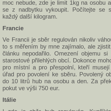
moc nebude, zde je limit 1kg na osobu a
se z nadbytku vykoupit. Počítejte se
každý další kilogram.
Francie
Ve Francii je sběr regulován nikoliv váh
to s měřením by mne zajímalo, ale zjisti
článku nepodařilo. Omezení objemu si u
starostové přilehlých obcí. Dokonce moho
pro místní a pro přespolní, kteří musej
úřad pro povolení ke sběru. Povolený o
do 10 litrů hub na osobu a den. Za přek
pokut ve výši 750 eur.
Itálie