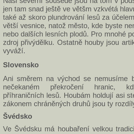
Naši severní sousedé jsou na tom v pod
jen tam snad ještě ve většm vzkvétá hla
také až skoro plundrování lesů za účele
větší vesnice, natož město, kde byste ne
nebo dalších lesních plodů. Pro mnohé pol
zdroj přivýdělku. Ostatně houby jsou arti
vyváží.
Slovensko
Ani směrem na východ se nemusíme bát
nečekaném překročení hranic, k
příhraničních lesů. Houbám holdují asi s
zákonem chráněných druhů jsou ty rozdíl
Švédsko
Ve Švédsku má houbaření velkou tradici,