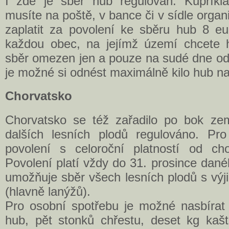
I zde je sběr hub regulován. Kupříkl
musíte na poště, v bance či v sídle organ
zaplatit za povolení ke sběru hub 8 e
každou obec, na jejímž území chcete h
sběr omezen jen a pouze na sudé dne od 
je možné si odnést maximálně kilo hub n
Chorvatsko
Chorvatsko se též zařadilo po bok ze
dalších lesních plodů regulováno. Pro
povolení s celoroční platností od cho
Povolení platí vždy do 31. prosince dan
umožňuje sběr všech lesních plodů s vý
(hlavně lanýžů).
Pro osobní spotřebu je možné nasbíra
hub, pět stonků chřestu, deset kg kašt