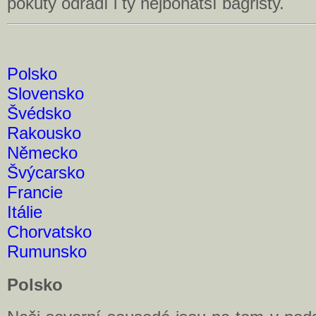
pokuty odradí i ty nejbohatší bagristy.
Polsko
Slovensko
Švédsko
Rakousko
Německo
Švýcarsko
Francie
Itálie
Chorvatsko
Rumunsko
Polsko