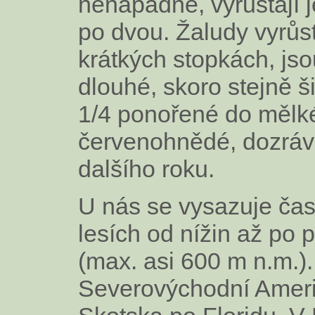
nenápadné, vyrůstají 
po dvou. Žaludy vyrůst
krátkých stopkách, js
dlouhé, skoro stejně š
1/4 ponořené do mělké
červenohnědé, dozráv
dalšího roku.
U nás se vysazuje čast
lesích od nížin až po 
(max. asi 600 m n.m.)
Severovýchodní Amer