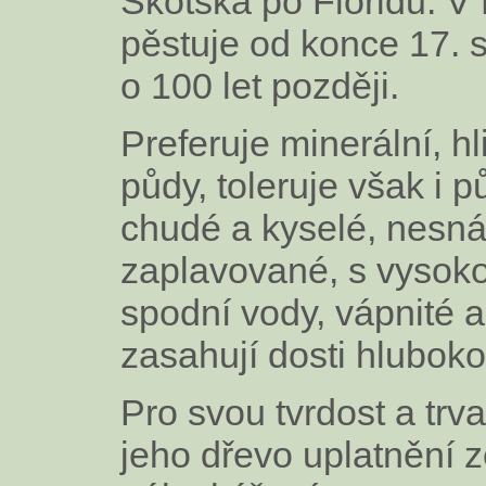
Skotska po Floridu. V
pěstuje od konce 17. st
o 100 let později.
Preferuje minerální, hli
půdy, toleruje však i 
chudé a kyselé, nesná
zaplavované, s vysok
spodní vody, vápnité 
zasahují dosti hluboko
Pro svou tvrdost a trv
jeho dřevo uplatnění 