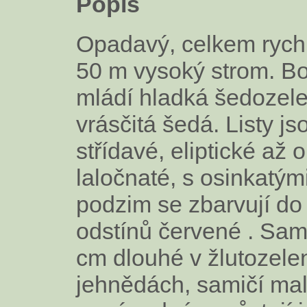
Popis
Opadavý, celkem rychl
50 m vysoký strom. Bo
mládí hladká šedozele
vrásčitá šedá. Listy js
střídavé, eliptické až o
laločnaté, s osinkatými
podzim se zbarvují do
odstínů červené . Sam
cm dlouhé v žlutozele
jehnědách, samičí mal