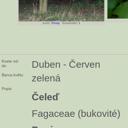
Autor:
Prosty
Komentářů:
1
Kvete od-
Duben - Červen
do
Barva květu
zelená
Popis
Čeleď
Fagaceae (bukovité)