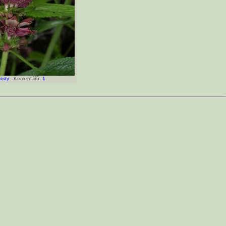
osty
Komentářů:
1