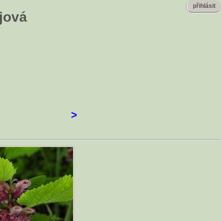
přihlásit
jová
>