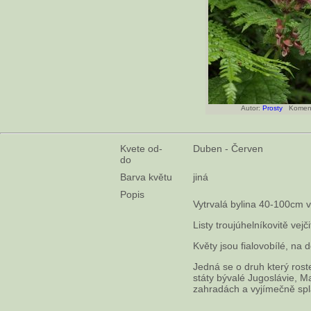
Autor:
Prosty
Koment
Kvete od-
Duben - Červen
do
Barva květu
jiná
Popis
Vytrvalá bylina 40-100cm 
Listy troujúhelníkovitě vejč
Květy jsou fialovobílé, na 
Jedná se o druh který rost
státy bývalé Jugoslávie, M
zahradách a vyjímečně spl