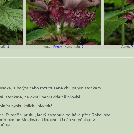
ářů:
1
Autor:
Prosty
Komentářů:
0
Autor:
Pr
vysoká, s holým nebo roztroušeně chlupatým stonkem.
ité, stopkaté, na okraji nepravidelně pilovité.
dolním pysku kalichu skvrnité.
e v Evropě v pruhu, který zasahuje od Itálie přes Rakousko,
aďarsko po Moldávii a Ukrajinu. U nás se pěstuje v
aňuje.