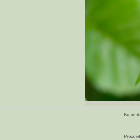
Komen
Přezdív