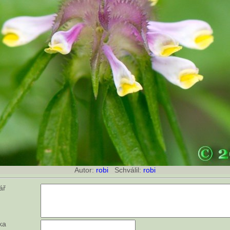
Autor:
robi
Schválil:
robi
tář
ka