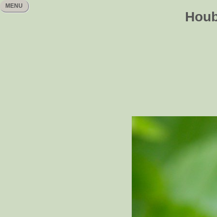
MENU
Houb