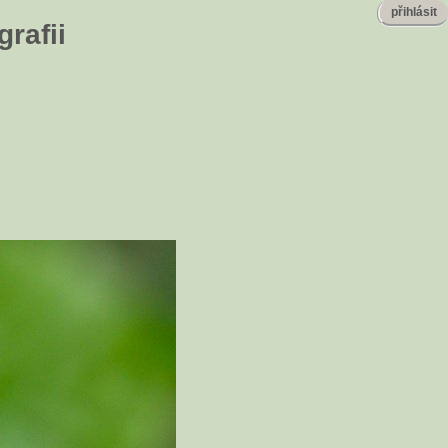
přihlásit
rafii