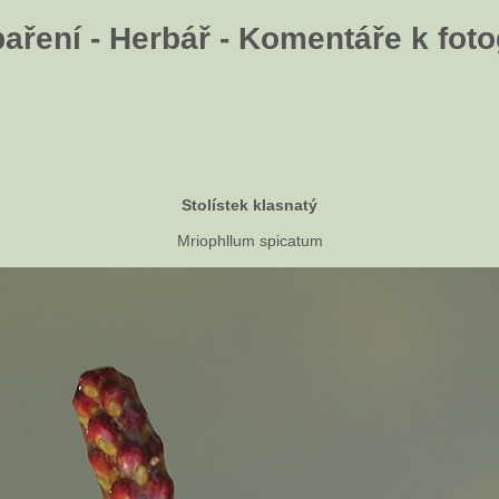
aření - Herbář - Komentáře k fotog
Stolístek klasnatý
Mriophllum spicatum