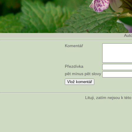
Aut
Komentář
Přezdívka
pět mínus pět slovy
Lituji, zatím nejsou k té