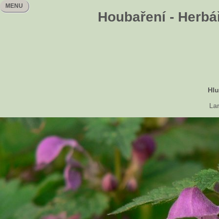
MENU
Houbaření - Herbář
Hlu
La