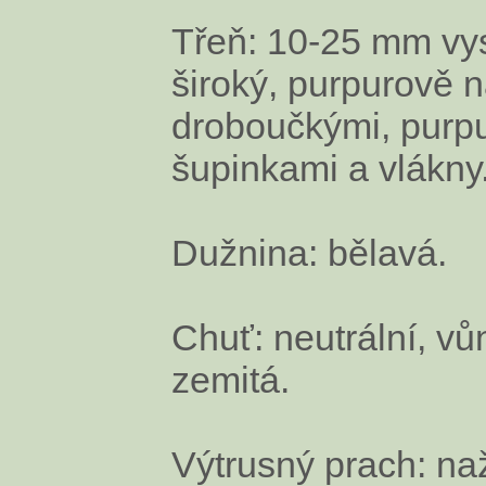
Třeň: 10-25 mm vy
široký, purpurově 
droboučkými, purp
šupinkami a vlákny
Dužnina: bělavá.
Chuť: neutrální, v
zemitá.
Výtrusný prach: naž