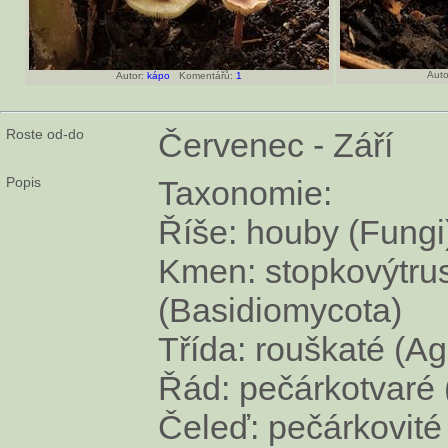
Auto
Autor:
kápo
Komentářů:
1
Roste od-do
Červenec - Září
Popis
Taxonomie:
Říše: houby (Fungi
Kmen: stopkovýtru
(Basidiomycota)
Třída: rouškaté (A
Řád: pečárkotvaré 
Čeleď: pečárkovité