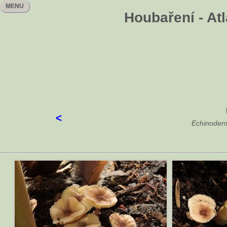
MENU
Houbaření - At
<
Echinoderm