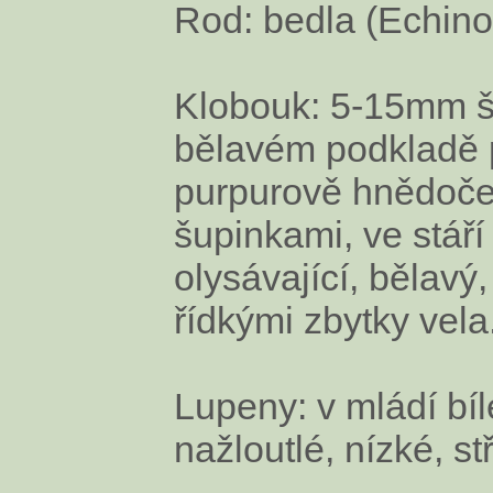
Rod: bedla (Echin
Klobouk: 5-15mm š
bělavém podkladě 
purpurově hnědoč
šupinkami, ve stáří
olysávající, bělavý,
řídkými zbytky vela
Lupeny: v mládí bíl
nažloutlé, nízké, s