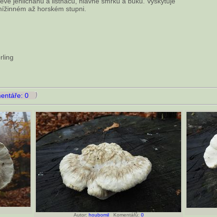
řevě jehličnanů a listnáčů, hlavně smrků a buků. Vyskytuje
 nížinném až horském stupni.
rling