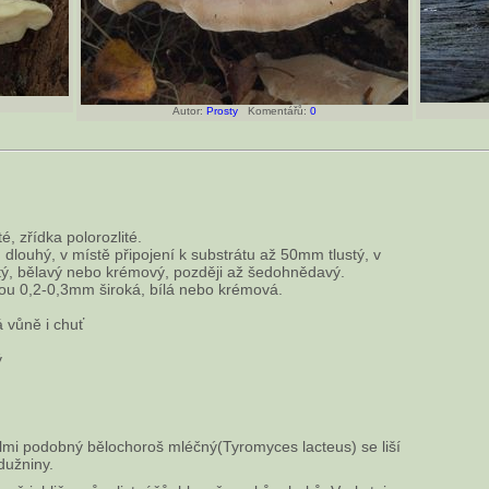
Autor:
Prosty
Komentářů:
0
é, zřídka polorozlité.
louhý, v místě připojení k substrátu až 50mm tlustý, v
tý, bělavý nebo krémový, později až šedohnědavý.
jsou 0,2-0,3mm široká, bílá nebo krémová.
 vůně i chuť
ý
i podobný bělochoroš mléčný(Tyromyces lacteus) se liší
dužniny.