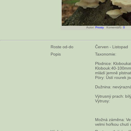
Autor:
Prosty
Komentářů:
0
Roste od-do
Červen - Listopad
Popis
Taxonomie:
Plodnice: Kloboukat
Klobouk:40-100mm d
mládí jemně plstna
Póry: Ústí rourek 
Dužnina: nevýrazná
Výtrusný prach: bíl
Výtrusy:
Možná záměna: Velm
velmi hořkou chutí 