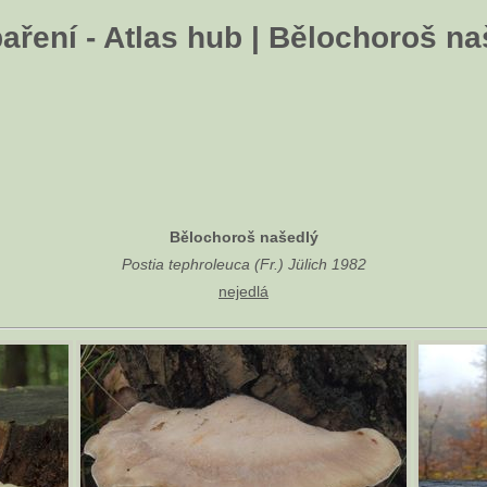
aření - Atlas hub | Bělochoroš na
Bělochoroš našedlý
Postia tephroleuca (Fr.) Jülich 1982
nejedlá