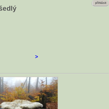
přihlásit
šedlý
>