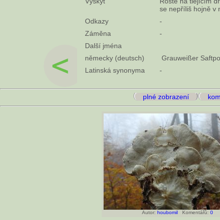
Výskyt
Roste na tlejícím d
se nepříliš hojně v
Odkazy
-
Záměna
-
Další jména
německy (deutsch)
Grauweißer Saftpo
Latinská synonyma
-