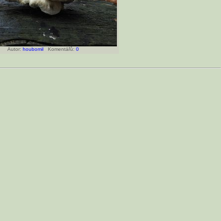
Autor:
houbomil
Komentářů:
0