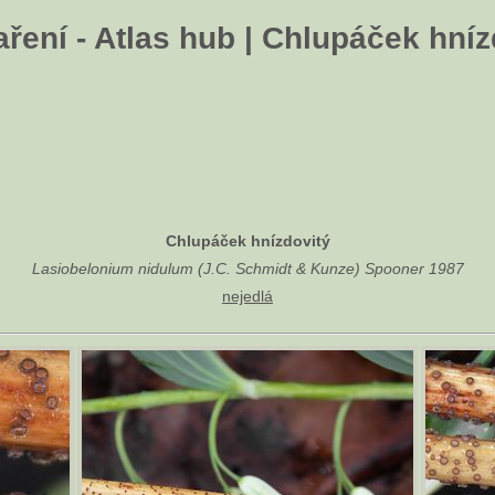
ření - Atlas hub | Chlupáček hníz
Chlupáček hnízdovitý
Lasiobelonium nidulum (J.C. Schmidt & Kunze) Spooner 1987
nejedlá