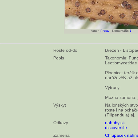
Autor:
Prosty
Komentářů:
1
Roste od-do
Březen - Listopa
Popis
Taxonomie: Fung
Leotiomycetidae
Plodnice: terčík
narůžovělý až pl
Výtrusy:
Možná záměna: j
Výskyt
Na loňských stvo
roste i na pcháč
(Filipendula) aj.
Odkazy
nahuby.sk
discoverlife
Záměna
Chlupáček nahně