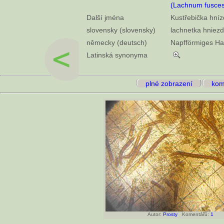
(Lachnum fuscesc
Další jména
Kustřebička hníz
slovensky (slovensky)
lachnetka hniezd
německy (deutsch)
Napfförmiges H
Latinská synonyma