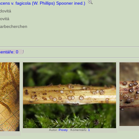
ens v. fagicola (W. Phillips) Spooner ined.)
dovitá
ovitá
aarbecherchen