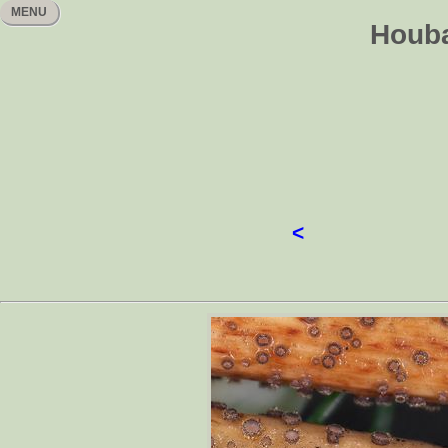
MENU
Houba
<