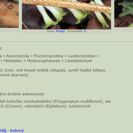
Autor:
Prosty
Komentářů:
0
d
i > Ascomycota > Pezizomycotina > Leotiomycetes >
 > Helotiales > Hyaloscyphaceae > Lasiobelonium
 do 1mm, vně tmavě hnědě chlupatý, uvnitř hladký bělavý,
eťově zbarvený.
iné drobné askomycety
leh kokoříku mnohokvětého (Polygonatum multiflorum), ale
ích (Cirsium), vrbovkách (Epilobium), tužebnících
dlý - bukový