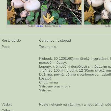
Autor:
Prosty
Komentářů:
1
Autor
Roste od-do
Červenec - Listopad
Popis
Taxonomie:
Klobouk: 50-120(160)mm široký, hygrofánní,
masově hnědavý.
Lupeny: krémové, v dospělosti s hnědavým 
Třeň: 60-100mm dlouhý, 12-30mm široký, jem
Dužnina: pevná, bělavá s parfémovou nasládl
kosatců.
Chuť: mírná
Výtrusný prach: bílý
Výtrusy:
Výskyt
Roste nehojně na vápnitých a neutrálních pů
Odkazy
-