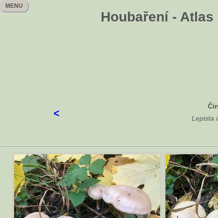
MENU
Houbaření - Atlas
Či
<
Lepista i