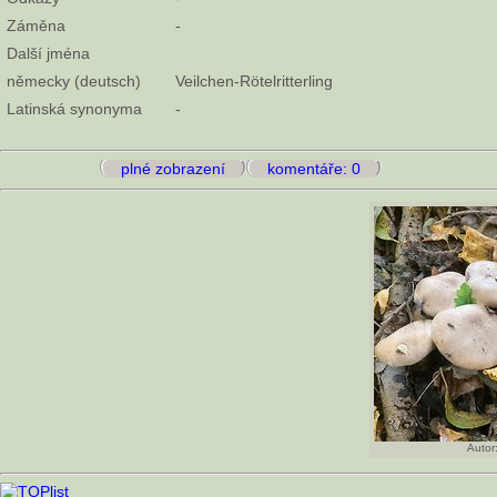
Záměna
-
Další jména
německy (deutsch)
Veilchen-Rötelritterling
Latinská synonyma
-