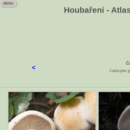
MENU
Houbaření - Atla
Č
<
Calocybe g