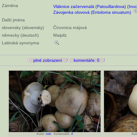
Záměna
Vláknice začervenalá (Patouillardova) (In
Závojenka olovová (Entoloma sinuatum)
Další jména
slovensky (slovensky)
Čírovnica májová
německy (deutsch)
Maipilz
Latinská synonyma