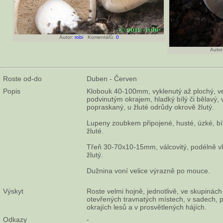
Autor:
robi
Komentářů:
0
Autor
Roste od-do
Duben - Červen
Popis
Klobouk 40-100mm, vyklenutý až plochý, ve 
podvinutým okrajem, hladký bílý či bělavý, 
popraskaný, u žluté odrůdy okrově žlutý.
Lupeny zoubkem připojené, husté, úzké, b
žluté.
Třeň 30-70x10-15mm, válcovitý, podélně vlí
žlutý.
Dužnina voní velice výrazně po mouce.
Výskyt
Roste velmi hojně, jednotlivě, ve skupinác
otevřených travnatých místech, v sadech, p
okrajích lesů a v prosvětlených hájích.
Odkazy
-