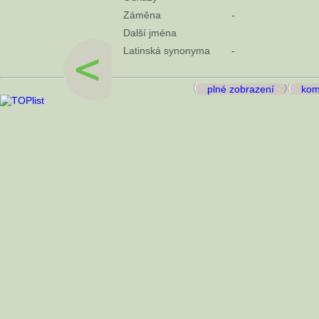
Záměna
-
Další jména
Latinská synonyma
-