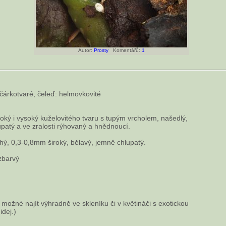
Autor:
Prosty
Komentářů:
1
čárkotvaré, čeleď: helmovkovité
oký i vysoký kuželovitého tvaru s tupým vrcholem, našedlý,
upatý a ve zralosti rýhovaný a hnědnoucí.
ý, 0,3-0,8mm široký, bělavý, jemně chlupatý.
zbarvý
 možné najít výhradně ve skleníku či v květináči s exotickou
idej.)