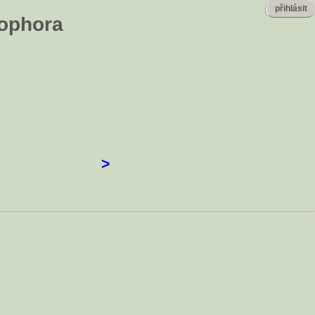
přihlásit
tophora
>