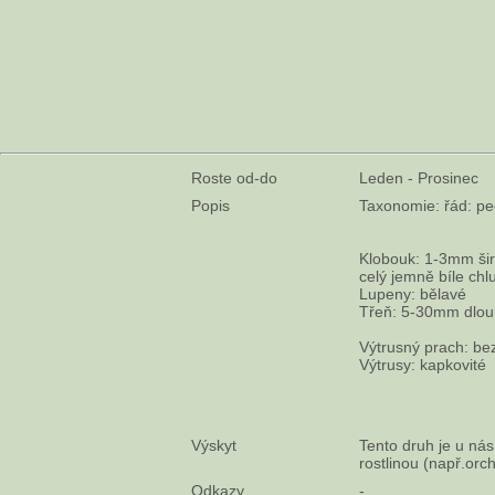
Roste od-do
Leden - Prosinec
Popis
Taxonomie: řád: pe
Klobouk: 1-3mm šir
celý jemně bíle chl
Lupeny: bělavé
Třeň: 5-30mm dlouh
Výtrusný prach: be
Výtrusy: kapkovité
Výskyt
Tento druh je u nás
rostlinou (např.orch
Odkazy
-