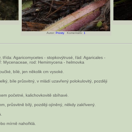
Autor:
Prosty
Komentářů:
1
, třída: Agaricomycetes - stopkovýtrusé, řád: Agaricales -
eď: Mycenaceae, rod: Hemimycena - helmovka
oučké, bílé, jen několik cm vysoké.
ký, bíle průsvitný, v mládí uzavřený polokulovitý, později
kem početné, kalichovkovitě sbíhavé.
, průsvitně bílý, později ojíněný, někdy zakřivený.
á.
bo mírně nahořklá.