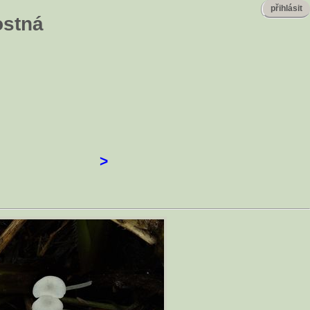
přihlásit
ostná
>