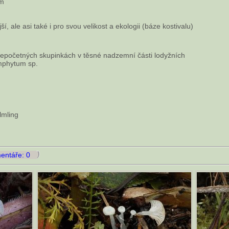
µm
, ale asi také i pro svou velikost a ekologii (báze kostivalu)
nepočetných skupinkách v těsné nadzemní části lodyžních
ymphytum sp.
lmling