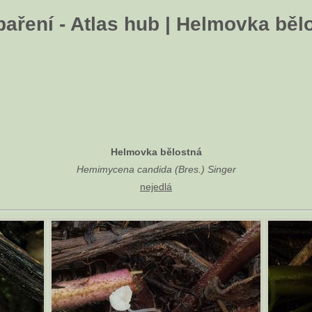
aření - Atlas hub | Helmovka běl
Helmovka bělostná
Hemimycena candida (Bres.) Singer
nejedlá