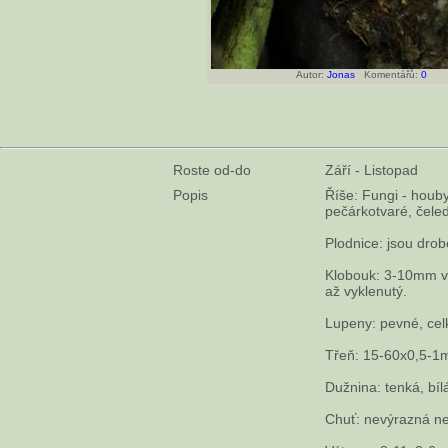
Autor:
Jonas
Komentářů:
0
Roste od-do
Září - Listopad
Popis
Říše: Fungi - houby
pečárkotvaré, čel
Plodnice: jsou drob
Klobouk: 3-10mm vel
až vyklenutý.
Lupeny: pevné, cel
Třeň: 15-60x0,5-1mm
Dužnina: tenká, bíl
Chuť: nevýrazná ne