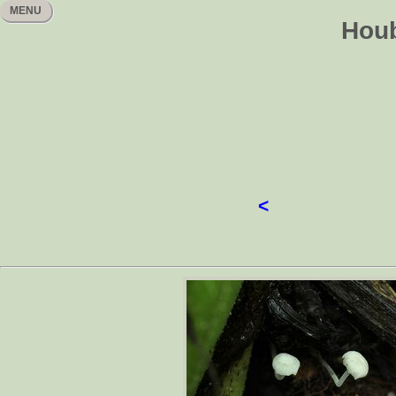
MENU
Houb
<