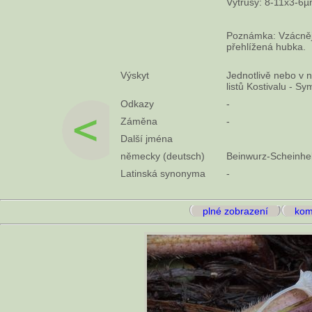
Výtrusy: 8-11x3-6
Poznámka: Vzácnější
přehlížená hubka.
Výskyt
Jednotlivě nebo v 
listů Kostivalu - S
Odkazy
-
Záměna
-
Další jména
německy (deutsch)
Beinwurz-Scheinhe
Latinská synonyma
-