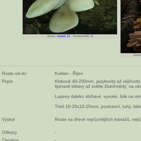
Autor:
marek.11
Komentářů:
0
Autor
Roste od-do
Květen - Říjen
Popis
Klobouk 40-200mm, jazykovitý až vějířovitý
špinavě bělavý až světle žlutohnědý, na okr
Lupeny daleko sbíhavé, vysoké, bílé na okra
Třeň 10-20x10-25mm, postranní, tuhý, běl
Výskyt
Roste na dřevě nejrůznějších listnáčů, nejča
Odkazy
-
Záměna
-