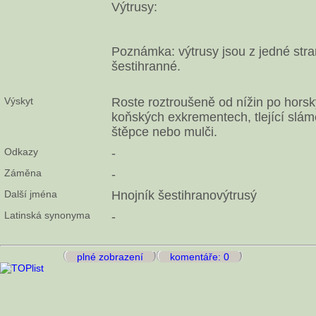
Výtrusy:
Poznámka: výtrusy jsou z jedné stra
šestihranné.
Výskyt
Roste roztroušeně od nížin po horsk
koňských exkrementech, tlející slámě
štěpce nebo mulči.
Odkazy
-
Záměna
-
Další jména
Hnojník šestihranovýtrusý
Latinská synonyma
-