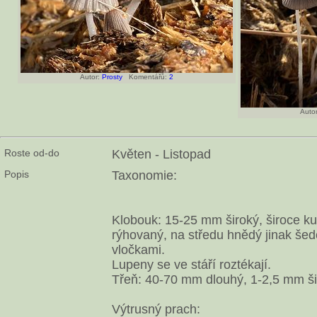
Autor:
Prosty
Komentářů:
2
Autor
Roste od-do
Květen - Listopad
Popis
Taxonomie:
Klobouk: 15-25 mm široký, široce kuž
rýhovaný, na středu hnědý jinak še
vločkami.
Lupeny se ve stáří roztékají.
Třeň: 40-70 mm dlouhý, 1-2,5 mm šir
Výtrusný prach: