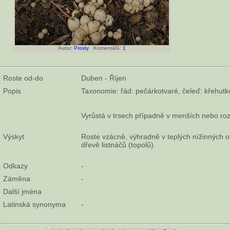
Autor:
Prosty
Komentářů:
1
Roste od-do
Duben - Říjen
Popis
Taxonomie: řád: pečárkotvaré, čeleď: křehutk
Vyrůstá v trsech případně v menších nebo ro
Výskyt
Roste vzácně, výhradně v teplých nížinných ob
dřevě listnáčů (topolů).
Odkazy
-
Záměna
-
Další jména
Latinská synonyma
-