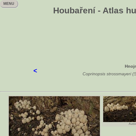
MENU
Houbaření - Atlas h
Hnoj
<
Coprinopsis strossmayeri (
Autor