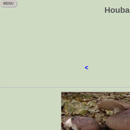
MENU
Houbař
<