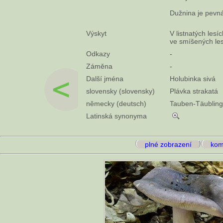
Dužnina je pevná
Výskyt
V listnatých lesí
ve smíšených les
Odkazy
-
Záměna
-
Další jména
Holubinka sivá
slovensky (slovensky)
Plávka strakatá
německy (deutsch)
Tauben-Täubling
Latinská synonyma