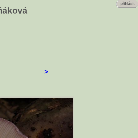
přihlásit
pňáková
>