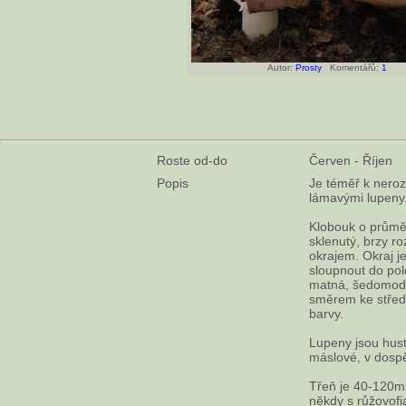
Autor:
Prosty
Komentářů:
1
Roste od-do
Červen - Říjen
Popis
Je téměř k neroz
lámavými lupeny.
Klobouk o průměr
sklenutý, brzy r
okrajem. Okraj je
sloupnout do pol
matná, šedomodra
směrem ke středu
barvy.
Lupeny jsou husté
máslové, v dospě
Třeň je 40-120mm
někdy s růžovofi