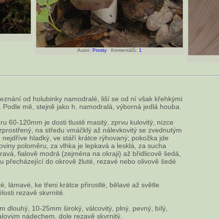
Autor:
Prosty
Komentářů:
1
eznání od holubinky namodralé, liší se od ní však křehkými
 Podle mě, stejně jako h. namodralá, výborná jedlá houba.
u 60-120mm je dosti tlustě masitý, zprvu kulovitý, nízce
ozprostřený, na středu vmáčklý až nálevkovitý se zvednutým
 nejdříve hladký, ve stáří krátce rýhovaný; pokožka jde
oviny poloměru, za vlhka je lepkavá a lesklá, za sucha
vá, fialově modrá (zejména na okraji) až břidlicově šedá,
 přecházející do okrově žluté, rezavé nebo olivově šedé
, lámavé, ke třeni krátce přirostlé, bělavé až světle
losti rezavě skvrnité.
 dlouhý, 10-25mm široký, válcovitý, plný, pevný, bílý,
alovým nádechem, dole rezavě skvrnitý.