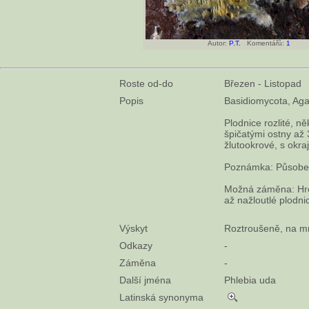
Autor:
P.T.
Komentářů:
1
Roste od-do
Březen - Listopad
Popis
Basidiomycota, Aga
Plodnice rozlité, 
špičatými ostny až
žlutookrové, s okra
Poznámka: Působen
Možná záměna: Hrot
až nažloutlé plod
Výskyt
Roztroušeně, na mr
Odkazy
-
Záměna
-
Další jména
Phlebia uda
Latinská synonyma