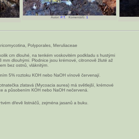
Autor:
P.T.
Komentářů:
1
ricomycotina, Polyporales, Meruliaceae
několik cm dlouhé, na tenkém voskovitém podkladu s hustými
 3 mm dlouhými. Plodnice jsou krémové, citronově žluté až
jem bez ostnů, vláknitým.
ím 5% roztoku KOH nebo NaOH vínově červenají.
natečka zlatavá (Mycoacia aurea) má světlejší, krémové
nice a působením KOH nebo NaOH nečervená.
tvém dřevě listnáčů, zejména jasanů a buku.