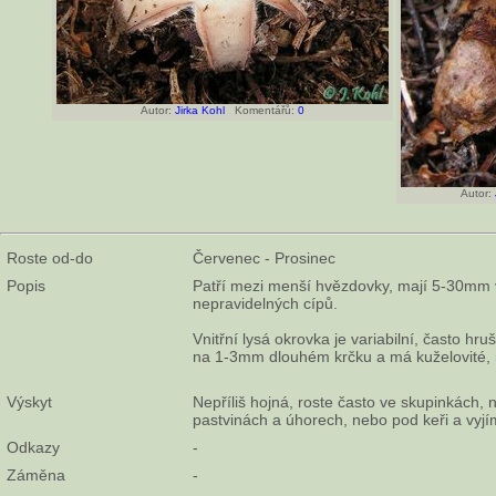
Autor:
Jirka Kohl
Komentářů:
0
Autor:
Roste od-do
Červenec - Prosinec
Popis
Patří mezi menší hvězdovky, mají 5-30mm 
nepravidelných cípů.
Vnitřní lysá okrovka je variabilní, často hru
na 1-3mm dlouhém krčku a má kuželovité, 
Výskyt
Nepříliš hojná, roste často ve skupinkách,
pastvinách a úhorech, nebo pod keři a vyjí
Odkazy
-
Záměna
-