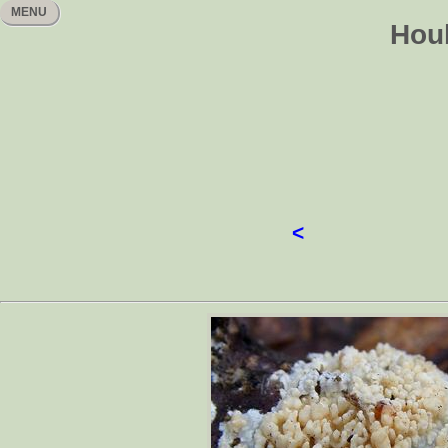
MENU
Houb
<