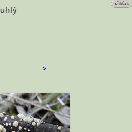
přihlásit
ouhlý
>