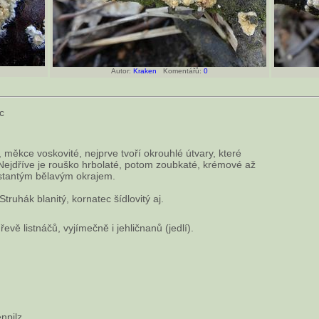
Autor:
Kraken
Komentářů:
0
c
, měkce voskovité, nejprve tvoří okrouhlé útvary, které
. Nejdříve je rouško hrbolaté, potom zoubkaté, krémové až
lstantým bělavým okrajem.
ruhák blanitý, kornatec šídlovitý aj.
evě listnáčů, vyjímečně i jehličnanů (jedlí).
npilz