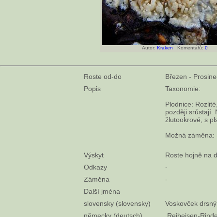
Autor:
Kraken
Komentářů:
0
Roste od-do
Březen - Prosine
Popis
Taxonomie:
Plodnice: Rozlité
později srůstají
žlutookrové, s p
Možná záměna: St
Výskyt
Roste hojně na dř
Odkazy
-
Záměna
-
Další jména
slovensky (slovensky)
Voskovček drsný
německy (deutsch)
Reibeisen-Rinde