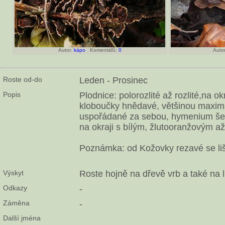
Autor:
kápo
Komentářů:
0
Autor
Roste od-do
Leden - Prosinec
Popis
Plodnice: polorozlité až rozlité,na ok
kloboučky hnědavé, většinou maxi
uspořádané za sebou, hymenium še
na okraji s bílým, žlutooranžovým 
Poznámka: od Kožovky rezavé se liší
Výskyt
Roste hojně na dřevě vrb a také na l
Odkazy
-
Záměna
-
Další jména