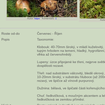
Autor:
kápo
Komentářů:
1
Auto
Roste od-do
Červenec - Říjen
Popis
Taxonomie:
Klobouk: 40-70mm široký, v mládí kuželovitý, 
tupým hrbolem na temeni, hladký, hygrofánní
vlhka až červenohnědý.
Lupeny: úzce připojené ke třeni, nejprve svět
dospělosti rezavé.
Třeň: nad substrátem válcovitý, bledě okrový
10-20mm široký, v substrátu hluboce (až 200m
rezavý, ve špičce až vínově purpurový.
Dužnina: bělavá, ve špičaté části kořenujícího
Chuť: ředkvičková, s moučným akcentem a le
ředkvičková se zemitou příměsí.