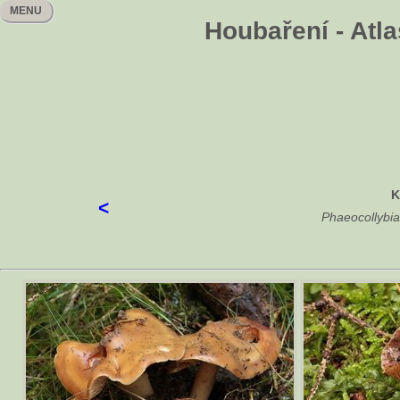
MENU
Houbaření - Atla
K
<
Phaeocollybia