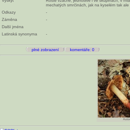
Výskyt
Roste vzácně, jednotlivě i ve skupinách, v ml
mechatých smrčinách, jak na kyselém tak ale 
Odkazy
-
Záměna
-
Další jména
Latinská synonyma
-