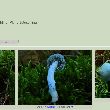
ling, Pfefferträuschling