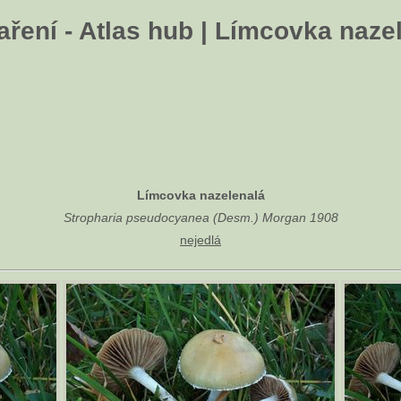
ření - Atlas hub | Límcovka naze
Límcovka nazelenalá
Stropharia pseudocyanea (Desm.) Morgan 1908
nejedlá