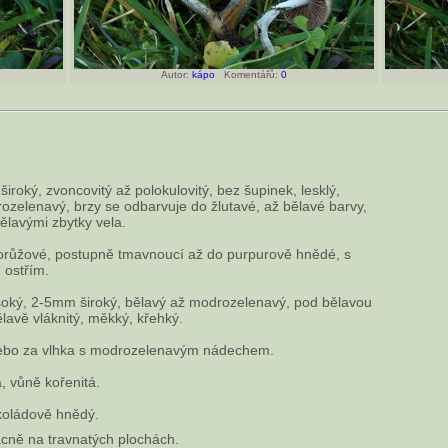
Autor:
kápo
Komentářů:
0
roký, zvoncovitý až polokulovitý, bez šupinek, lesklý,
rozelenavý, brzy se odbarvuje do žlutavé, až bělavé barvy,
ělavými zbytky vela.
orůžové, postupně tmavnoucí až do purpurově hnědé, s
 ostřím.
oký, 2-5mm široký, bělavý až modrozelenavý, pod bělavou
lavě vláknitý, měkký, křehký.
nebo za vlhka s modrozelenavým nádechem.
, vůně kořenitá.
koládově hnědý.
cně na travnatých plochách.