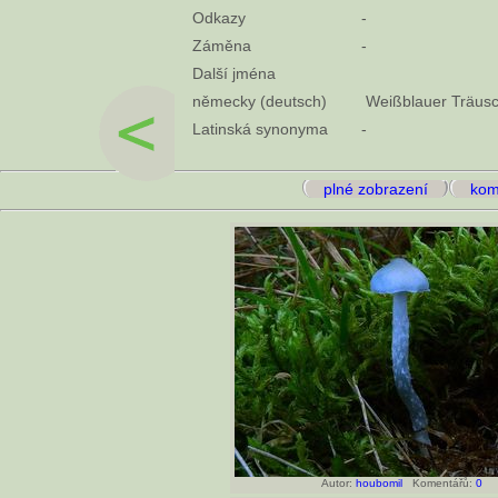
Odkazy
-
Záměna
-
Další jména
německy (deutsch)
Weißblauer Träusch
Latinská synonyma
-