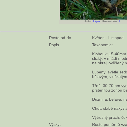
Autor:
kápo
Komentářů:
1
Roste od-do
Květen - Listopad
Popis
Taxonomie:
Klobouk: 15-40mm ši
slizký, v mládí mod
na okraji ověšený b
Lupeny: světle šed
bělavým, vločkatým
Třeň: 30-70mm vys
prstenitou zónou bě
Dužnina: bělavá, 
Chuť: slabě nakyslá
Výtrusný prach: čo
Výskyt
Roste poměrně vzá