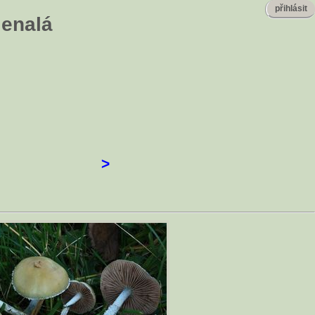
přihlásit
lenalá
>