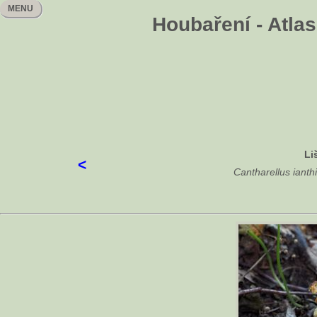
MENU
Houbaření - Atlas
Li
<
Cantharellus iant