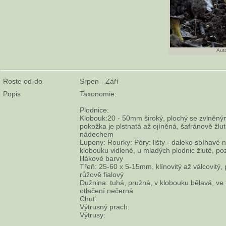
Auto
Roste od-do
Srpen - Září
Popis
Taxonomie:
Plodnice:
Klobouk:20 - 50mm široký, plochý se zvlněným
pokožka je plstnatá až ojíněná, šafránově žlu
nádechem
Lupeny: Rourky: Póry: lišty - daleko sbíhavé na 
klobouku vidlené, u mladých plodnic žluté, p
lilákové barvy
Třeň: 25-60 x 5-15mm, klínovitý až válcovitý, p
růžově fialový
Dužnina: tuhá, pružná, v klobouku bělavá, ve t
otlačení nečerná
Chuť:
Výtrusný prach:
Výtrusy: