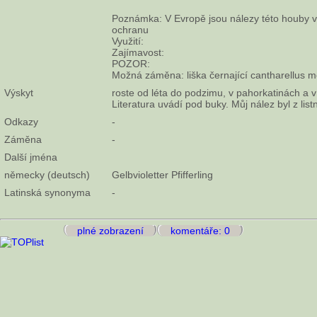
Poznámka: V Evropě jsou nálezy této houby v
ochranu
Využití:
Zajímavost:
POZOR:
Možná záměna: liška černající cantharellus 
Výskyt
roste od léta do podzimu, v pahorkatinách a 
Literatura uvádí pod buky. Můj nález byl z list
Odkazy
-
Záměna
-
Další jména
německy (deutsch)
Gelbvioletter Pfifferling
Latinská synonyma
-