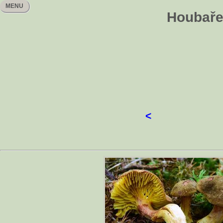
MENU
Houbařen
<