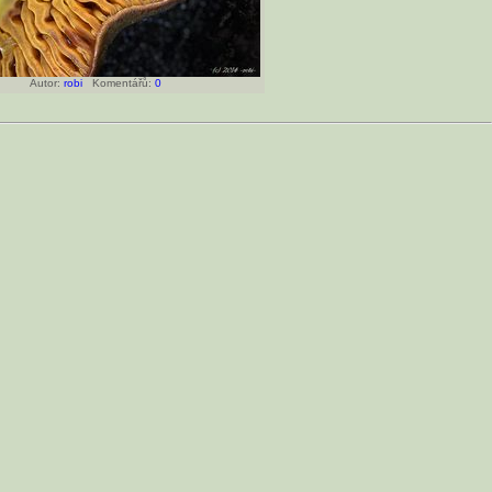
Autor:
robi
Komentářů:
0