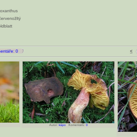
doxanthus
ervenožltý
dblatt