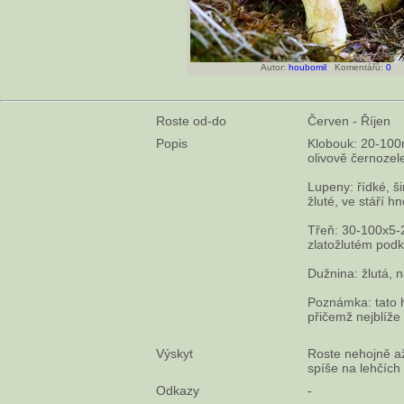
Autor:
houbomil
Komentářů:
0
Roste od-do
Červen - Říjen
Popis
Klobouk: 20-100m
olivově černozel
Lupeny: řídké, ši
žluté, ve stáří h
Třeň: 30-100x5-2
zlatožlutém pod
Dužnina: žlutá, 
Poznámka: tato h
přičemž nejblíž
Výskyt
Roste nehojně až 
spíše na lehčích
Odkazy
-