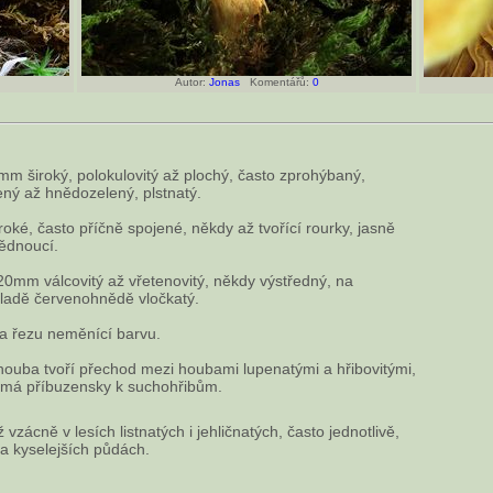
Autor:
Jonas
Komentářů:
0
m široký, polokulovitý až plochý, často zprohýbaný,
ený až hnědozelený, plstnatý.
roké, často příčně spojené, někdy až tvořící rourky, jasně
nědnoucí.
0mm válcovitý až vřetenovitý, někdy výstředný, na
kladě červenohnědě vločkatý.
na řezu neměnící barvu.
ouba tvoří přechod mezi houbami lupenatými a hřibovitými,
e má příbuzensky k suchohřibům.
vzácně v lesích listnatých i jehličnatých, často jednotlivě,
 a kyselejších půdách.