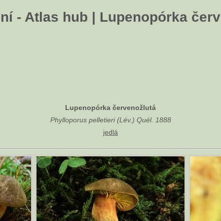
í - Atlas hub | Lupenopórka čer
Lupenopórka červenožlutá
Phylloporus pelletieri (Lév.) Quél. 1888
jedlá