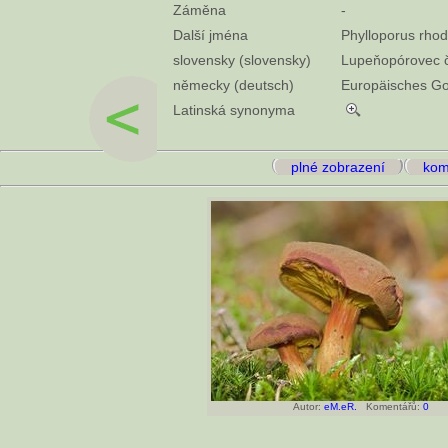
Záměna
-
Další jména
Phylloporus rho
slovensky (slovensky)
Lupeňopórovec č
německy (deutsch)
Europäisches Gol
Latinská synonyma