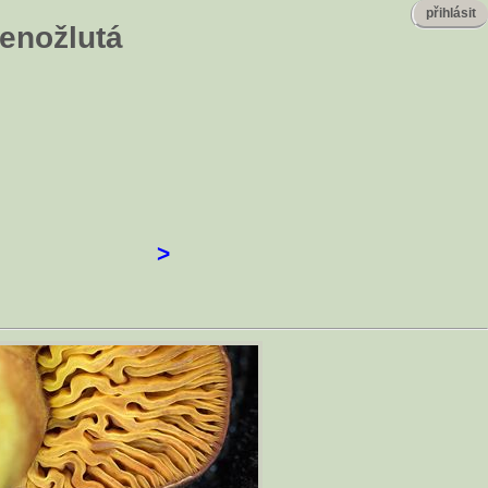
přihlásit
venožlutá
>