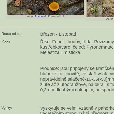
Autor:
houbomil
Komentářů:
1
Autor:
Roste od-do
Březen - Listopad
Popis
Říše: Fungi - houby, třída: Pezizomy
kustřebkotvaré, čeleď: Pyronematace
Melastiza - mistička
Plodnice: jsou připojeny ke kratičké
hluboké,kalichovité, ve stáří však mi
nepravidelně stlačené-10-35(-50)mm
žluté až žlutooranžové, na okraji s t
0,3mm dlouhými chloupky, na spodní
Výskyt
Vyskytuje se velmi vzácně v pahor
vegetačním stupni.Dává přednost m