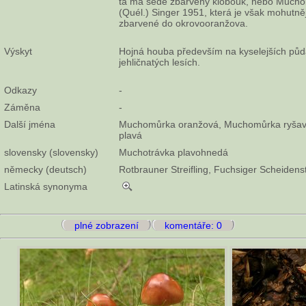
ta má šedě zbarvený klobouk, nebo Mucho
(Quél.) Singer 1951, která je však mohutněj
zbarvené do okrovooranžova.
Výskyt
Hojná houba především na kyselejších půdác
jehličnatých lesích.
Odkazy
-
Záměna
-
Další jména
Muchomůrka oranžová, Muchomůrka ryšavá
plavá
slovensky (slovensky)
Muchotrávka plavohnedá
německy (deutsch)
Rotbrauner Streifling, Fuchsiger Scheidenst
Latinská synonyma