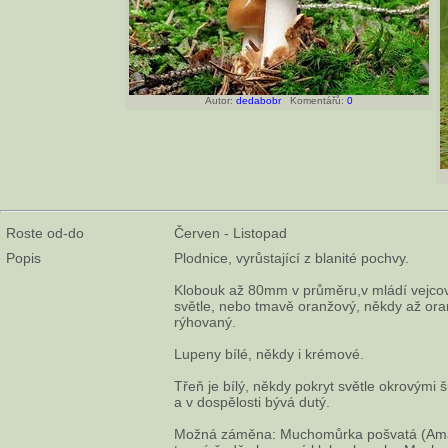
Autor:
dedabobr
Komentářů:
0
Roste od-do
Červen - Listopad
Popis
Plodnice, vyrůstající z blanité pochvy.
Klobouk až 80mm v průměru,v mládí vejcovit
světle, nebo tmavě oranžový, někdy až or
rýhovaný.
Lupeny bílé, někdy i krémové.
Třeň je bílý, někdy pokryt světle okrovými 
a v dospělosti bývá dutý.
Možná záměna: Muchomůrka pošvatá (Amani