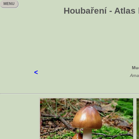
MENU
Houbaření - Atlas
Mu
<
Aman