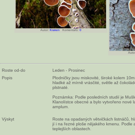
Autor:
Kraken
Komentářů:
0
Autor
Roste od-do
Leden - Prosinec
Popis
Plodničky jsou miskovité, široké kolem 10mm
hladké až mírně vrásčité, světle až čokolá
plstnaté.
Poznámka: Podle posledních studií je Mušl
Klanolístce obecné a bylo vytvořeno nové l
amplum.
Výskyt
Roste na opadaných větvičkách listnáčů, hl
jí i na řezné ploše nějakého kmenu. Podle a
teplejších oblastech.