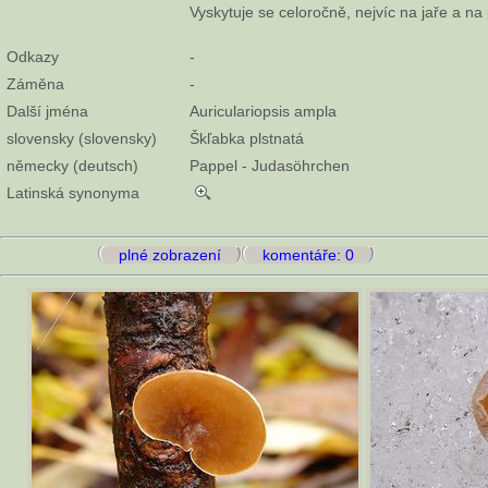
Vyskytuje se celoročně, nejvíc na jaře a na
Odkazy
-
Záměna
-
Další jména
Auriculariopsis ampla
slovensky (slovensky)
Škľabka plstnatá
německy (deutsch)
Pappel - Judasöhrchen
Latinská synonyma