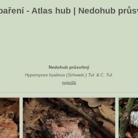
aření - Atlas hub | Nedohub průs
Nedohub průsvitný
Hypomyces hyalinus (Schwein.) Tul. & C. Tul.
nejedlá