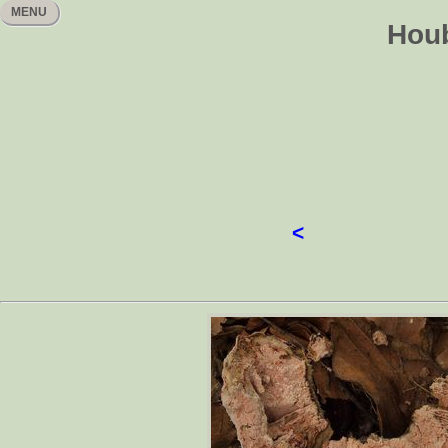
MENU
Houb
<