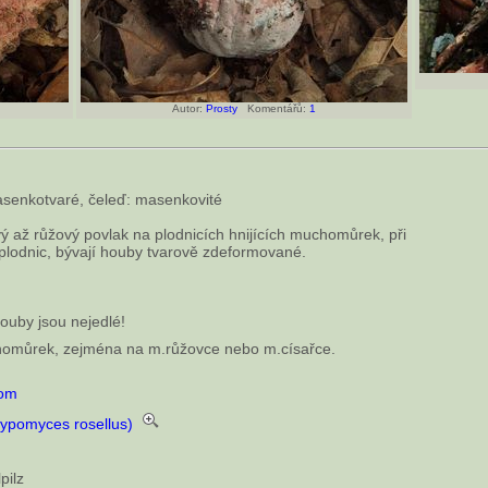
Autor:
Prosty
Komentářů:
1
senkotvaré, čeleď: masenkovité
vý až růžový povlak na plodnicích hnijících muchomůrek, při
lodnic, bývají houby tvarově zdeformované.
uby jsou nejedlé!
homůrek, zejména na m.růžovce nebo m.císařce.
com
ypomyces rosellus)
lpilz