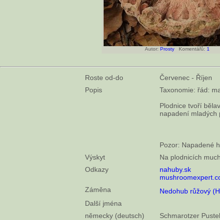
Autor:
Prosty
Komentářů:
1
Roste od-do
Červenec - Říjen
Popis
Taxonomie: řád: ma
Plodnice tvoří běla
napadení mladých p
Pozor: Napadené ho
Výskyt
Na plodnicích muc
Odkazy
nahuby.sk
mushroomexpert.
Záměna
Nedohub růžový (H
Další jména
německy (deutsch)
Schmarotzer Puste