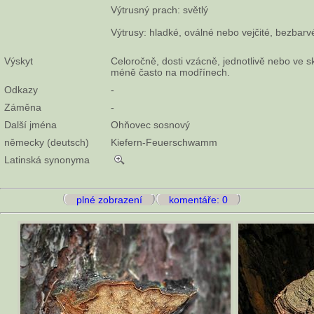
Výtrusný prach: světlý
Výtrusy: hladké, oválné nebo vejčité, bezbarvé
Výskyt
Celoročně, dosti vzácně, jednotlivě nebo ve 
méně často na modřínech.
Odkazy
-
Záměna
-
Další jména
Ohňovec sosnový
německy (deutsch)
Kiefern-Feuerschwamm
Latinská synonyma