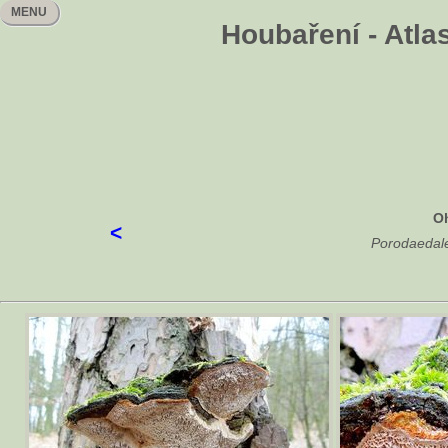
MENU
Houbaření - Atla
O
<
Porodaedalea