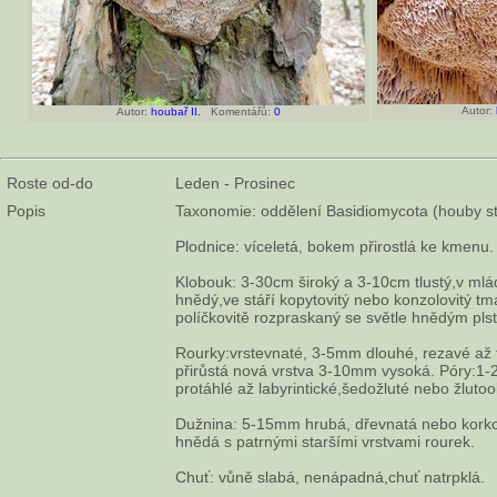
Autor:
Autor:
houbař II.
Komentářů:
0
Roste od-do
Leden - Prosinec
Popis
Taxonomie: oddělení Basidiomycota (houby s
Plodnice: víceletá, bokem přirostlá ke kmenu.
Klobouk: 3-30cm široký a 3-10cm tlustý,v mlád
hnědý,ve stáří kopytovitý nebo konzolovitý t
políčkovitě rozpraskaný se světle hnědým pls
Rourky:vrstevnaté, 3-5mm dlouhé, rezavé až
přirůstá nová vrstva 3-10mm vysoká. Póry:1-
protáhlé až labyrintické,šedožluté nebo žluto
Dužnina: 5-15mm hrubá, dřevnatá nebo korko
hnědá s patrnými staršími vrstvami rourek.
Chuť: vůně slabá, nenápadná,chuť natrpklá.