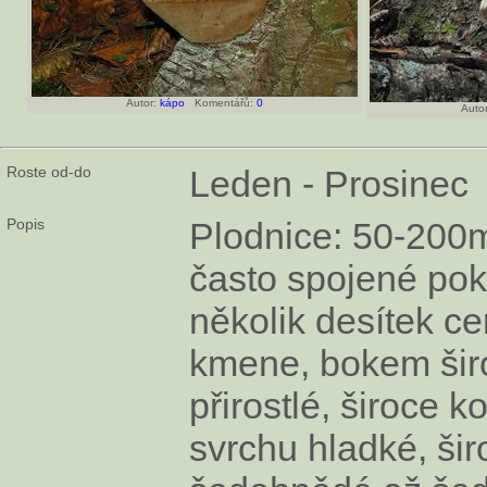
Autor:
kápo
Komentářů:
0
Autor
Roste od-do
Leden - Prosinec
Popis
Plodnice: 50-200
často spojené pokr
několik desítek ce
kmene, bokem šir
přirostlé, široce k
svrchu hladké, ši