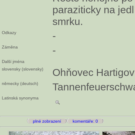
paraziticky na jed
smrku.
Odkazy
-
Záměna
-
Další jména
slovensky (slovensky)
Ohňovec Hartigov
německy (deutsch)
Tannenfeuersch
Latinská synonyma