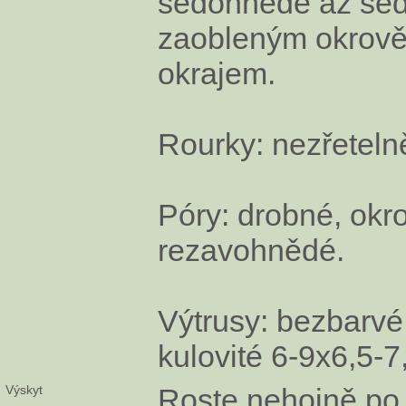
šedohnědé až šed
zaobleným okrov
okrajem.
Rourky: nezřeteln
Póry: drobné, okr
rezavohnědé.
Výtrusy: bezbarvé
kulovité 6-9x6,5-
Výskyt
Roste nehojně po 