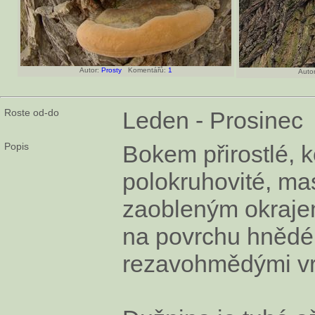
Autor:
Prosty
Komentářů:
1
Autor
Roste od-do
Leden - Prosinec
Popis
Bokem přirostlé, k
polokruhovité, ma
zaobleným okraje
na povrchu hnědé
rezavohmědými vr