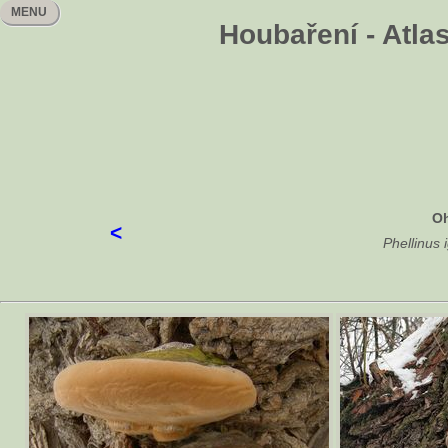
MENU
Houbaření - Atla
O
<
Phellinus 