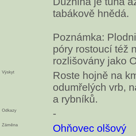
Dužnina je tuhá a
tabákově hnědá.
Poznámka: Plodnic
póry rostoucí též 
rozlišovány jako 
Výskyt
Roste hojně na km
odumřelých vrb, n
a rybníků.
Odkazy
-
Záměna
Ohňovec olšový