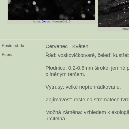
Autor:
Jonas
Komentářů:
0
Autor
Roste od-do
Červenec - Květen
Popis
Řád: voskovičkotvaré, čeleď: kustřeb
Plodnice: 0,2-0,5mm široké, jemně pl
ojíněným terčem.
Výtrusy: velké nepřehrádkované.
Zajímavost: roste na stromatech tvr
Možná záměna: vzhledem k ekologii
určitelná.