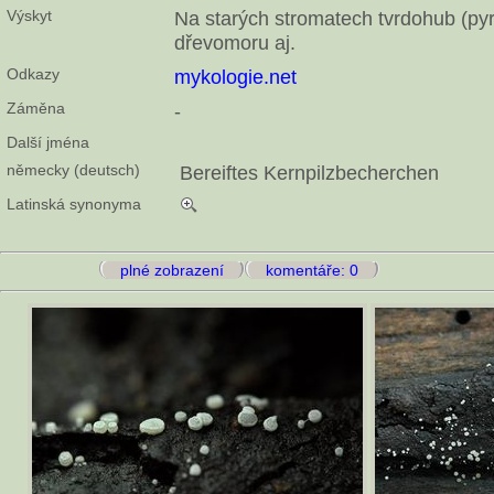
Výskyt
Na starých stromatech tvrdohub (py
dřevomoru aj.
Odkazy
mykologie.net
Záměna
-
Další jména
německy (deutsch)
Bereiftes Kernpilzbecherchen
Latinská synonyma