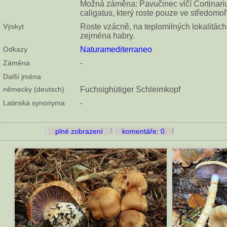
Možná záměna: Pavučinec vlčí Cortinariu
caligatus, který roste pouze ve středomoří
Výskyt
Roste vzácně, na teplomilných lokalitách 
zejména habry.
Odkazy
Naturamediterraneo
Záměna
-
Další jména
německy (deutsch)
Fuchsighütiger Schleimkopf
Latinská synonyma
-