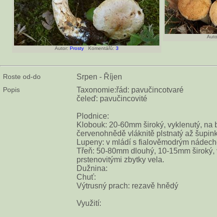
Auto
Autor:
Prosty
Komentářů:
3
Roste od-do
Srpen - Říjen
Popis
Taxonomie:řád: pavučincotvaré
čeleď: pavučincovité
Plodnice:
Klobouk: 20-60mm široký, vyklenutý, na
červenohnědě vláknitě plstnatý až šupink
Lupeny: v mládí s fialověmodrým nádech
Třeň: 50-80mm dlouhý, 10-15mm široký, vá
prstenovitými zbytky vela.
Dužnina:
Chuť:
Výtrusný prach: rezavě hnědý
Využití: