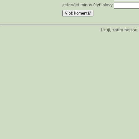
jedenáct minus čtyři slovy
Lituji, zatím nejso