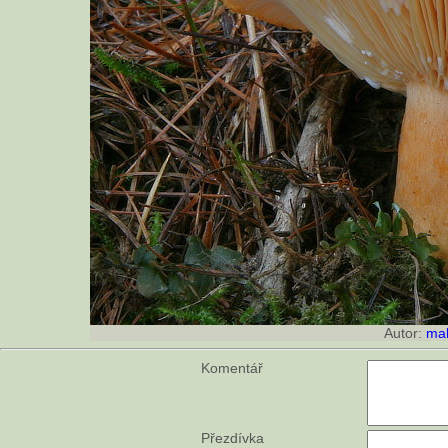
Autor:
ma
Komentář
Přezdívka