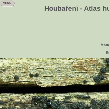
MENU
Houbaření - Atlas h
Moru
B