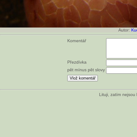
Autor:
Ku
Komentář
Přezdívka
pět mínus pět slovy
Lituji, zatím nejso