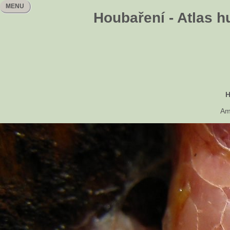
MENU
Houbaření - Atlas h
H
Am