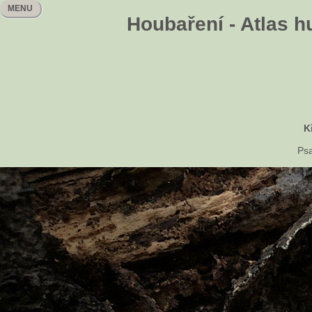
MENU
Houbaření - Atlas h
K
Psa