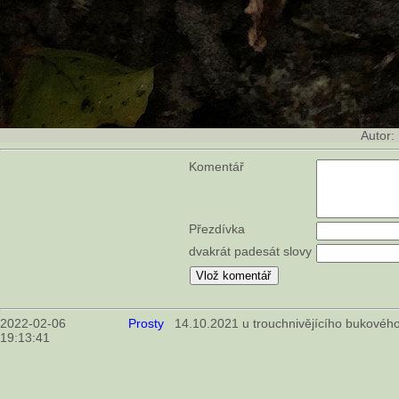
Autor:
Komentář
Přezdívka
dvakrát padesát slovy
2022-02-06
Prosty
14.10.2021 u trouchnivějícího bukového
19:13:41