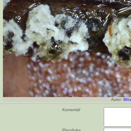
Autor:
Mír
Komentář
Přezdívka