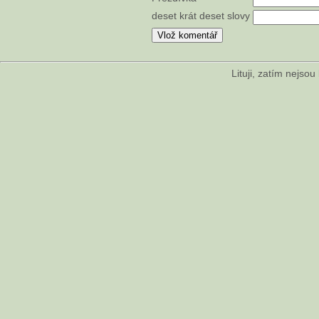
deset krát deset slovy
Lituji, zatím nejso