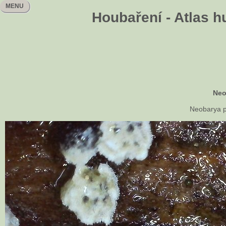
MENU
Houbaření - Atlas h
Neo
Neobarya p