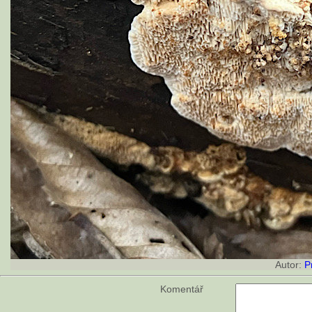
Autor:
P
Komentář