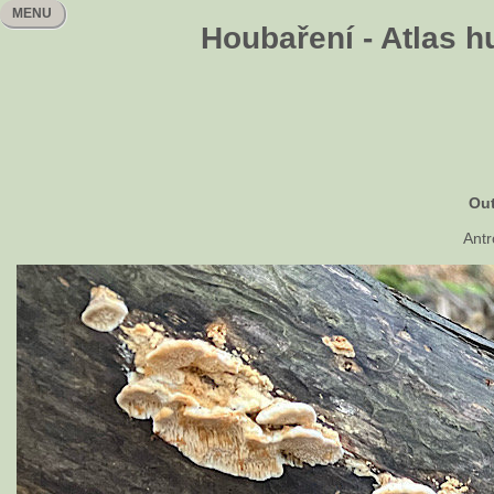
MENU
Houbaření - Atlas h
Out
Antr