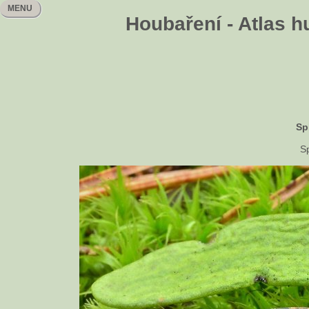
MENU
Houbaření - Atlas h
Sp
Sp