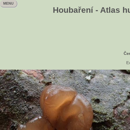
MENU
Houbaření - Atlas h
Če
Ex