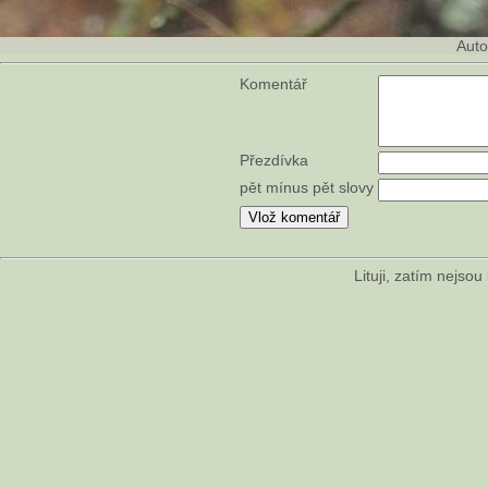
Auto
Komentář
Přezdívka
pět mínus pět slovy
Lituji, zatím nejso