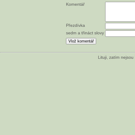
Komentář
Přezdívka
sedm a třináct slovy
Lituji, zatím nejso