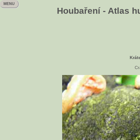
MENU
Houbaření - Atlas h
Krát
Cr