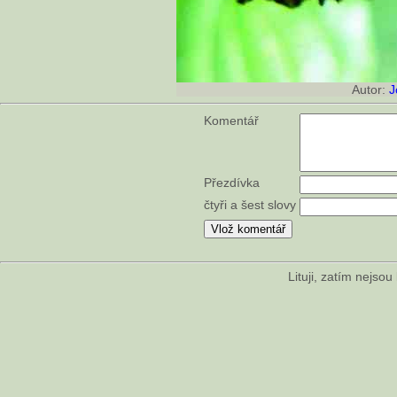
Autor:
J
Komentář
Přezdívka
čtyři a šest slovy
Lituji, zatím nejso