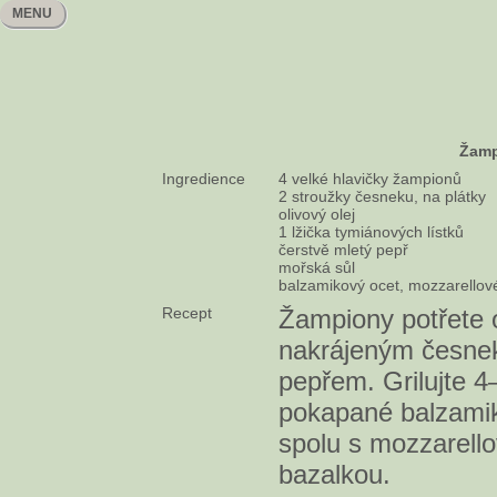
MENU
Žamp
Ingredience
4 velké hlavičky žampionů
2 stroužky česneku, na plátky
olivový olej
1 lžička tymiánových lístků
čerstvě mletý pepř
mořská sůl
balzamikový ocet, mozzarellové
Recept
Žampiony potřete 
nakrájeným česne
pepřem. Grilujte 4
pokapané balzami
spolu s mozzarello
bazalkou.